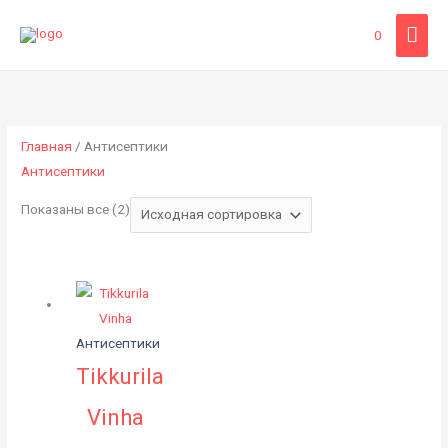
Перейти
ГЛА
0
к
содержимому
МЕ
Главная
/ Антисептики
Антисептики
Показаны все (2)
Антисептики
Tikkurila
Vinha