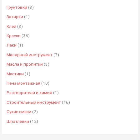
ц
я
Грунтовки
(3)
е
ц
Затирки
(1)
н
е
Клей
(3)
а
н
Краски
(36)
а
Лаки
(1)
Малярный инструмент
(7)
Масла и пропитки
(3)
Мастики
(1)
Пена монтажная
(10)
Растворители и химия
(1)
Строительный инструмент
(16)
Сухие смеси
(2)
Шпатлевки
(12)