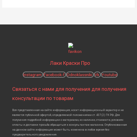
Лаки Краски Про
Instagram
Facebook-f
Odnoklassniki
Vk
Youtube
Связаться с нами для получения для получения
консультации по товарам
Вся представленная на сайте информация, носит информационный характер и не
является публичной офертой, определяемой положениями ст. 437 (2) ГК РФ. Для
получения подробной информации о материалах, их наличии, стоимости, условиях
оплаты и доставки просьба обращаться к консультантам магазина. Опубликованная
на данном сайте информация может быть изменена в любое время без
предварительного уведомления.